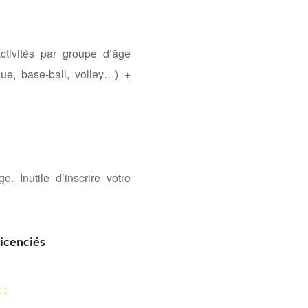
tivités par groupe d’âge
que, base-ball, volley…) +
. Inutile d’inscrire votre
licenciés
 :