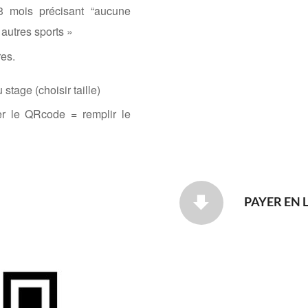
3 mois précisant “aucune
 autres sports »
res.
 stage (choisir taille)
her le QRcode = remplir le
PAYER EN 