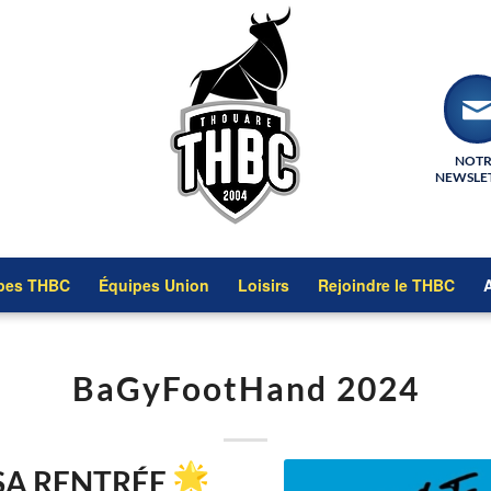
NOT
NEWSLE
pes THBC
Équipes Union
Loisirs
Rejoindre le THBC
A
BaGyFootHand 2024
SA RENTRÉE