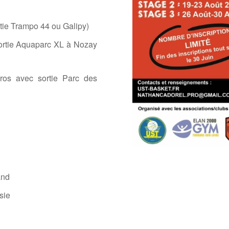
ortie Trampo 44 ou Galipy)
sortie Aquaparc XL à Nozay
uros
avec sortie Parc des
and
sie