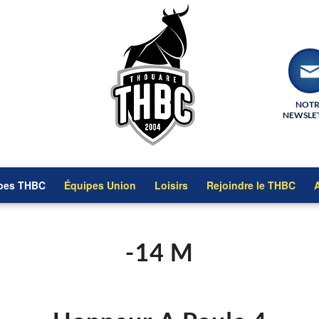
NOT
NEWSLE
pes THBC
Équipes Union
Loisirs
Rejoindre le THBC
A
-14 M