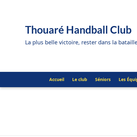
Thouaré Handball Club
La plus belle victoire, rester dans la bataill
Accueil
Le club
Séniors
Les Équ