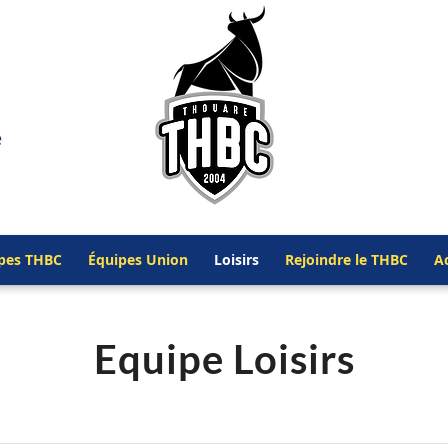
e
ipes THBC
Équipes Union
Loisirs
Rejoindre le THBC
Ac
Equipe Loisirs