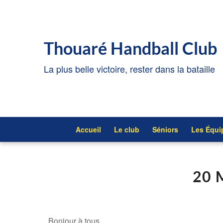
Thouaré Handball Club
La plus belle victoire, rester dans la bataille
Accueil
Le club
Séniors
Les Équi
20 
Bonjour à tous,