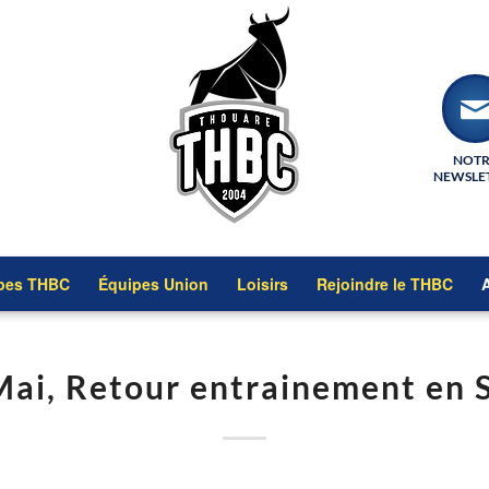
NOT
NEWSLE
pes THBC
Équipes Union
Loisirs
Rejoindre le THBC
A
Mai, Retour entrainement en S