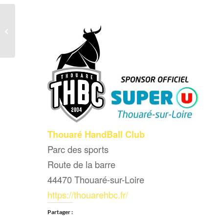
Mars Reprise des
entrainements en
extérieur
Thouaré HandBall Club
Parc des sports
Route de la barre
44470 Thouaré-sur-Loire
https://thouarehbc.fr/
Partager :