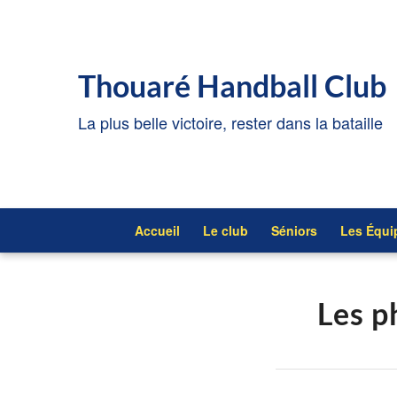
Thouaré Handball Club
La plus belle victoire, rester dans la bataille
Accueil
Le club
Séniors
Les Équi
Les p