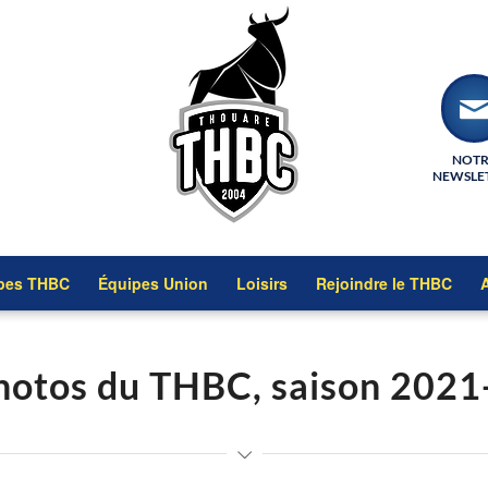
NOT
NEWSLE
pes THBC
Équipes Union
Loisirs
Rejoindre le THBC
A
hotos du THBC, saison 202