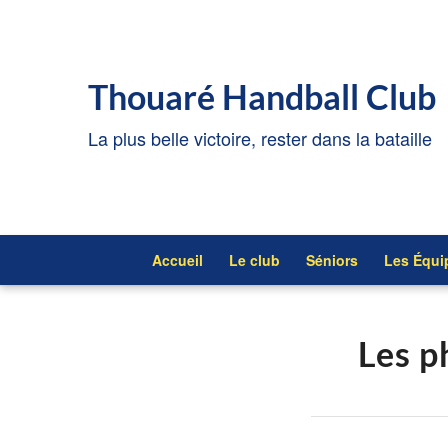
Thouaré Handball Club
La plus belle victoire, rester dans la bataille
Accueil
Le club
Séniors
Les Équi
Les p