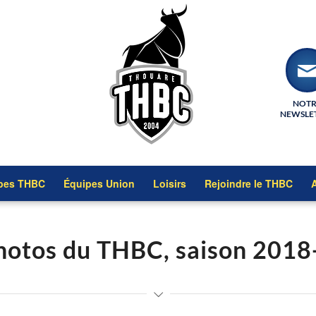
NOT
NEWSLE
pes THBC
Équipes Union
Loisirs
Rejoindre le THBC
A
hotos du THBC, saison 201