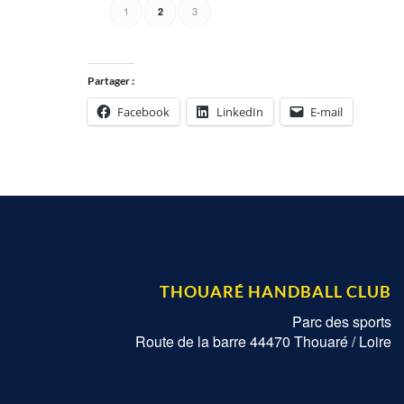
1
3
2
Partager :
Facebook
LinkedIn
E-mail
THOUARÉ HANDBALL CLUB
Parc des sports
Route de la barre 44470 Thouaré / Loire