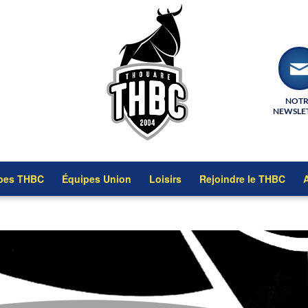
NOT
NEWSLE
pes THBC
Équipes Union
Loisirs
Rejoindre le THBC
A